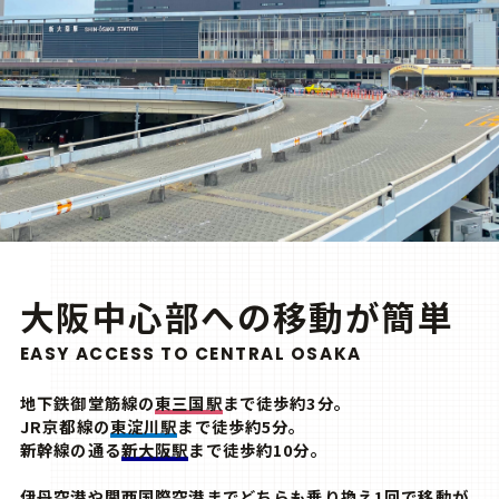
大阪中心部への移動が簡単
EASY ACCESS TO CENTRAL OSAKA
地下鉄御堂筋線の
東三国駅
まで徒歩約3分。
JR京都線の
東淀川駅
まで徒歩約5分。
新幹線の通る
新大阪駅
まで徒歩約10分。
伊丹空港や関西国際空港までどちらも乗り換え1回で移動が